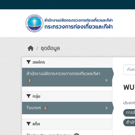
Skip to main content
ชุดข้อมูล
องค์กร
สำนักงานปลัดกระทรวงการท่องเที่ยวและกีฬา
x
1
พบ 
กลุ่ม
ประเภท
Tourism
x
1
การจั
สำนั
แท็ค