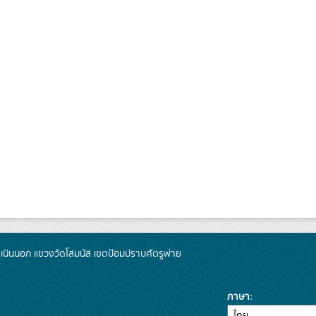
นินนอก แขวงวัดโสมนัส เขตป้อมปราบศัตรูพ่าย
ภาษา