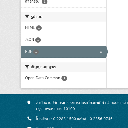
สาธารณะ
1
รูปแบบ
HTML
1
JSON
1
PDF
x
1
สัญญาอนุญาต
Open Data Common
1
สำนักงานปลัดกระทรวงการท่องเที่ยวและกีฬา 4 ถนนราชดำเ
กรุงเทพมหานคร 10100
โทรศัพท์ : 0-2283-1500 แฟกซ์ : 0-2356-0746