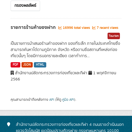
กรองผลลัพธ์
รายการร้านค้าของฝาก
16996 total views
7 recent views
Tourism
เป็นรายการนำเสนอร้านค้าของฝาก ของที่ระลึก ภายในประเทศไทยซึ่ง
สามารถค้นหาได้ตามภูมิภาค จังหวัด หรือตามชื่อสถานที่แหล่งท่อง
เที่ยวนั้นๆ โดยมีการบอกรายละเอียด เวลาทำการ...
PDF
JSON
HTML
สำนักงานปลัดกระทรวงการท่องเที่ยวและกีฬา
1 พฤศจิกายน
2566
คุณสามารถเข้าถึงคลังทาง
API
(ให้ดู
คู่มือ API
).
สำนักงานปลัดกระทรวงการท่องเที่ยวและกีฬา 4 ถนนราชดำเนินนอก
แขวงวัดโสมนัส เขตป้อมปราบศัตรูพ่าย กรุงเทพมหานคร 10100