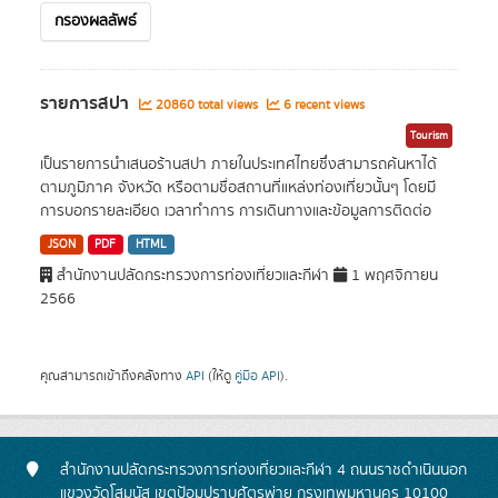
กรองผลลัพธ์
รายการสปา
20860 total views
6 recent views
Tourism
เป็นรายการนำเสนอร้านสปา ภายในประเทศไทยซึ่งสามารถค้นหาได้
ตามภูมิภาค จังหวัด หรือตามชื่อสถานที่แหล่งท่องเที่ยวนั้นๆ โดยมี
การบอกรายละเอียด เวลาทำการ การเดินทางและข้อมูลการติดต่อ
JSON
PDF
HTML
สำนักงานปลัดกระทรวงการท่องเที่ยวและกีฬา
1 พฤศจิกายน
2566
คุณสามารถเข้าถึงคลังทาง
API
(ให้ดู
คู่มือ API
).
สำนักงานปลัดกระทรวงการท่องเที่ยวและกีฬา 4 ถนนราชดำเนินนอก
แขวงวัดโสมนัส เขตป้อมปราบศัตรูพ่าย กรุงเทพมหานคร 10100