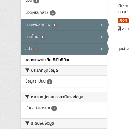
นวด
1
เป็นรา
เวลาทำ
นวดผ่อนคลาย
1
JSON
นวดเพื่อสุขภาพ
x
1
สำนั
นวดไทย
x
1
สปา
x
คุณสาม
1
แสดงเฉพาะ แท็ค ที่เป็นที่นิยม
ประเภทชุดข้อมูล
ข้อมูลระเบียน
1
หมวดหมู่ตามธรรมาภิบาลข้อมูล
ข้อมูลสาธารณะ
1
ระดับชั้นข้อมูล