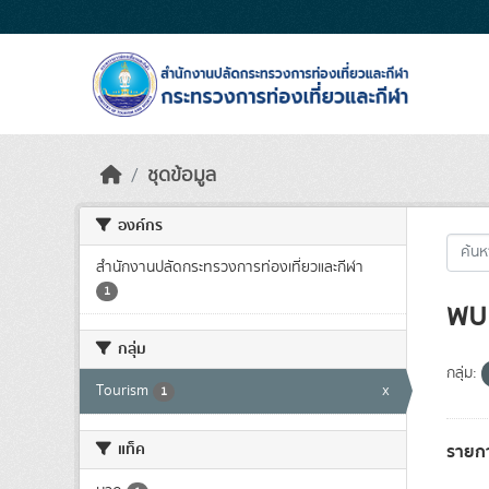
Skip to main content
ชุดข้อมูล
องค์กร
สำนักงานปลัดกระทรวงการท่องเที่ยวและกีฬา
1
พบ 
กลุ่ม
กลุ่ม:
Tourism
x
1
แท็ค
รายก