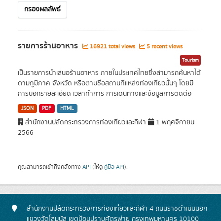
กรองผลลัพธ์
รายการร้านอาหาร
16921 total views
5 recent views
Tourism
เป็นรายการนำเสนอร้านอาหาร ภายในประเทศไทยซึ่งสามารถค้นหาได้
ตามภูมิภาค จังหวัด หรือตามชื่อสถานที่แหล่งท่องเที่ยวนั้นๆ โดยมี
การบอกรายละเอียด เวลาทำการ การเดินทางและข้อมูลการติดต่อ
JSON
PDF
HTML
สำนักงานปลัดกระทรวงการท่องเที่ยวและกีฬา
1 พฤศจิกายน
2566
คุณสามารถเข้าถึงคลังทาง
API
(ให้ดู
คู่มือ API
).
สำนักงานปลัดกระทรวงการท่องเที่ยวและกีฬา 4 ถนนราชดำเนินนอก
แขวงวัดโสมนัส เขตป้อมปราบศัตรูพ่าย กรุงเทพมหานคร 10100