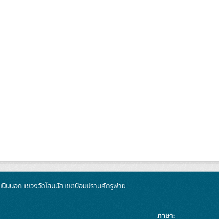
นินนอก แขวงวัดโสมนัส เขตป้อมปราบศัตรูพ่าย
ภาษา