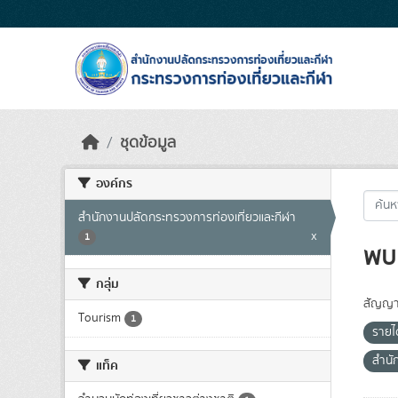
Skip to main content
ชุดข้อมูล
องค์กร
สำนักงานปลัดกระทรวงการท่องเที่ยวและกีฬา
x
1
พบ 
กลุ่ม
สัญญา
Tourism
1
รายไ
สำนั
แท็ค