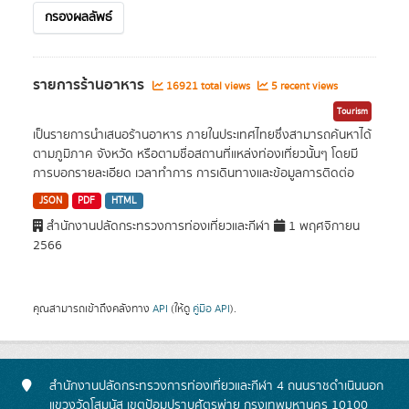
กรองผลลัพธ์
รายการร้านอาหาร
16921 total views
5 recent views
Tourism
เป็นรายการนำเสนอร้านอาหาร ภายในประเทศไทยซึ่งสามารถค้นหาได้
ตามภูมิภาค จังหวัด หรือตามชื่อสถานที่แหล่งท่องเที่ยวนั้นๆ โดยมี
การบอกรายละเอียด เวลาทำการ การเดินทางและข้อมูลการติดต่อ
JSON
PDF
HTML
สำนักงานปลัดกระทรวงการท่องเที่ยวและกีฬา
1 พฤศจิกายน
2566
คุณสามารถเข้าถึงคลังทาง
API
(ให้ดู
คู่มือ API
).
สำนักงานปลัดกระทรวงการท่องเที่ยวและกีฬา 4 ถนนราชดำเนินนอก
แขวงวัดโสมนัส เขตป้อมปราบศัตรูพ่าย กรุงเทพมหานคร 10100