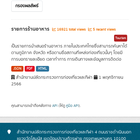
กรองผลลัพธ์
รายการร้านอาหาร
16921 total views
5 recent views
Tourism
เป็นรายการนำเสนอร้านอาหาร ภายในประเทศไทยซึ่งสามารถค้นหาได้
ตามภูมิภาค จังหวัด หรือตามชื่อสถานที่แหล่งท่องเที่ยวนั้นๆ โดยมี
การบอกรายละเอียด เวลาทำการ การเดินทางและข้อมูลการติดต่อ
JSON
PDF
HTML
สำนักงานปลัดกระทรวงการท่องเที่ยวและกีฬา
1 พฤศจิกายน
2566
คุณสามารถเข้าถึงคลังทาง
API
(ให้ดู
คู่มือ API
).
สำนักงานปลัดกระทรวงการท่องเที่ยวและกีฬา 4 ถนนราชดำเนินนอก
แขวงวัดโสมนัส เขตป้อมปราบศัตรูพ่าย กรุงเทพมหานคร 10100