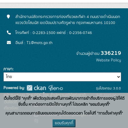
สำนักงานปลัดกระทรวงการท่องเที่ยวและกีฬา 4 ถนนราชดำเนินนอก
แขวงวัดโสมนัส เขตป้อมปราบศัตรูพ่าย กรุงเทพมหานคร 10100
โทรศัพท์ : 0-2283-1500 แฟกซ์ : 0-2356-0746
อีเมล์ : T1@mots.go.th
336219
จำนวนผู้เข้าชม
Website Policy
ภาษา
Powered by:
รุ่นโปรแกรม: 3.0.0
สนับสนุนระบบ Thai-GDC โดย สำนักงานสถิติแห่งชาติ
วันที่: 2025-06-
x
เว็บไซต์นี้ใช้ "คุกกี้" เพื่อวัตถุประสงค์ในการพัฒนาการเข้าถึงบริการของผู้ใช้ให้ดี
เว็บไซต์ที่
26
ยิ่งขึ้น หากต้องการเปิดใช้งานคุกกี้ โปรดคลิก "ยอมรับคุกกี้"
ระบบบัญชีข้อมูลภาครัฐ
เกี่ยวข้อง:
คุณสามารถถอนการยินยอมของคุณได้ตลอดเวลา โดยไปที่ "การตั้งค่าคุกกี้"
บริการนามานุกรมบัญชีข้อมูลภาค
รัฐ
ยอมรับคุกกี้