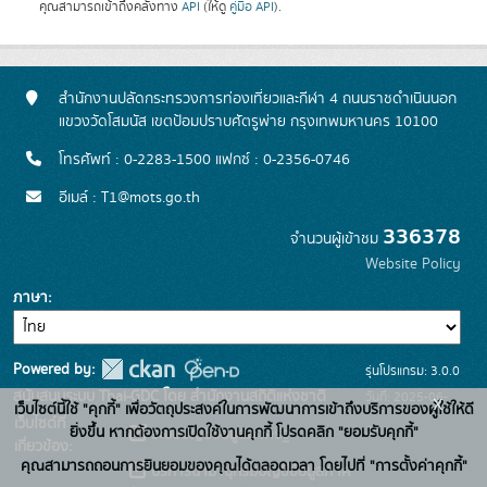
คุณสามารถเข้าถึงคลังทาง
API
(ให้ดู
คู่มือ API
).
สำนักงานปลัดกระทรวงการท่องเที่ยวและกีฬา 4 ถนนราชดำเนินนอก
แขวงวัดโสมนัส เขตป้อมปราบศัตรูพ่าย กรุงเทพมหานคร 10100
โทรศัพท์ : 0-2283-1500 แฟกซ์ : 0-2356-0746
อีเมล์ : T1@mots.go.th
336378
จำนวนผู้เข้าชม
Website Policy
ภาษา
Powered by:
รุ่นโปรแกรม: 3.0.0
สนับสนุนระบบ Thai-GDC โดย สำนักงานสถิติแห่งชาติ
วันที่: 2025-06-
x
เว็บไซต์นี้ใช้ "คุกกี้" เพื่อวัตถุประสงค์ในการพัฒนาการเข้าถึงบริการของผู้ใช้ให้ดี
เว็บไซต์ที่
26
ยิ่งขึ้น หากต้องการเปิดใช้งานคุกกี้ โปรดคลิก "ยอมรับคุกกี้"
ระบบบัญชีข้อมูลภาครัฐ
เกี่ยวข้อง:
คุณสามารถถอนการยินยอมของคุณได้ตลอดเวลา โดยไปที่ "การตั้งค่าคุกกี้"
บริการนามานุกรมบัญชีข้อมูลภาค