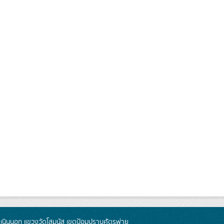
นินนอก แขวงวัดโสมนัส เขตป้อมปราบศัตรูพ่าย