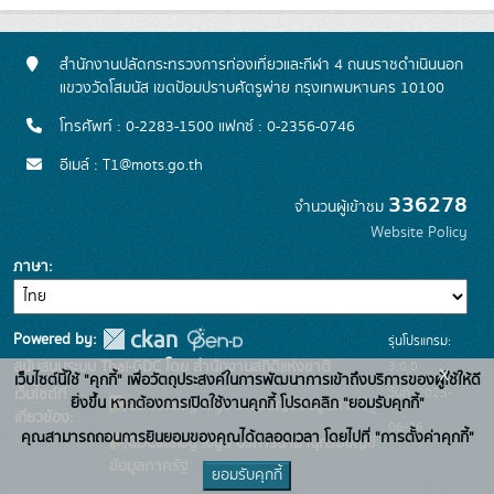
สำนักงานปลัดกระทรวงการท่องเที่ยวและกีฬา 4 ถนนราชดำเนินนอก
แขวงวัดโสมนัส เขตป้อมปราบศัตรูพ่าย กรุงเทพมหานคร 10100
โทรศัพท์ : 0-2283-1500 แฟกซ์ : 0-2356-0746
อีเมล์ : T1@mots.go.th
336278
จำนวนผู้เข้าชม
Website Policy
ภาษา
Powered by:
รุ่นโปรแกรม:
3.0.0
สนับสนุนระบบ Thai-GDC โดย สำนักงานสถิติแห่งชาติ
x
เว็บไซต์นี้ใช้ "คุกกี้" เพื่อวัตถุประสงค์ในการพัฒนาการเข้าถึงบริการของผู้ใช้ให้ดี
วันที่: 2025-
เว็บไซต์ที่
ยิ่งขึ้น หากต้องการเปิดใช้งานคุกกี้ โปรดคลิก "ยอมรับคุกกี้"
ระบบบัญชีข้อมูลภาครัฐ
เกี่ยวข้อง:
06-26
คุณสามารถถอนการยินยอมของคุณได้ตลอดเวลา โดยไปที่ "การตั้งค่าคุกกี้"
บริการนามานุกรมบัญชี
ข้อมูลภาครัฐ
ยอมรับคุกกี้