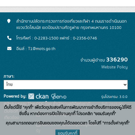
สำนักงานปลัดกระทรวงการท่องเที่ยวและกีฬา 4 ถนนราชดำเนินนอก
แขวงวัดโสมนัส เขตป้อมปราบศัตรูพ่าย กรุงเทพมหานคร 10100
โทรศัพท์ : 0-2283-1500 แฟกซ์ : 0-2356-0746
อีเมล์ : T1@mots.go.th
336290
จำนวนผู้เข้าชม
Website Policy
ภาษา
Powered by:
รุ่นโปรแกรม: 3.0.0
สนับสนุนระบบ Thai-GDC โดย สำนักงานสถิติแห่งชาติ
วันที่: 2025-06-
x
เว็บไซต์นี้ใช้ "คุกกี้" เพื่อวัตถุประสงค์ในการพัฒนาการเข้าถึงบริการของผู้ใช้ให้ดี
เว็บไซต์ที่
26
ยิ่งขึ้น หากต้องการเปิดใช้งานคุกกี้ โปรดคลิก "ยอมรับคุกกี้"
ระบบบัญชีข้อมูลภาครัฐ
เกี่ยวข้อง:
คุณสามารถถอนการยินยอมของคุณได้ตลอดเวลา โดยไปที่ "การตั้งค่าคุกกี้"
บริการนามานุกรมบัญชีข้อมูลภาค
รัฐ
ยอมรับคุกกี้