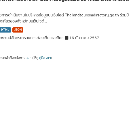
การดำเนินงานในบริหารข้อมูลบนเว็บไซต์ Thailandtourismdirectory.go.th ร่วมมือกั
เที่ยวของจังหวัดบนเว็บไซต์...
HTML
JSON
กงานปลัดกระทรวงการท่องเที่ยวและกีฬา
16 ธันวาคม 2567
ารถเข้าถึงคลังทาง
API
(ให้ดู
คู่มือ API
).