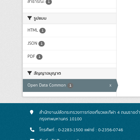
สาธารณะ
1
รูปแบบ
HTML
1
JSON
1
PDF
1
สัญญาอนุญาต
Open Data Common
x
1
สำนักงานปลัดกระทรวงการท่องเที่ยวและกีฬา 4 ถนนราชดำเ
กรุงเทพมหานคร 10100
โทรศัพท์ : 0-2283-1500 แฟกซ์ : 0-2356-0746