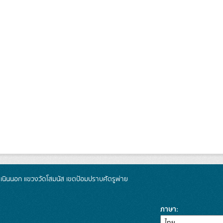
นินนอก แขวงวัดโสมนัส เขตป้อมปราบศัตรูพ่าย
ภาษา