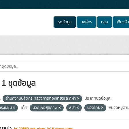
ชุดข้อมูล
องค์กร
กลุ่ม
เกี่ยวกับ
1 ชุดข้อมูล
:
สำนักงานปลัดกระทรวงการท่องเที่ยวและกีฬา
ประเภทชุดข้อมูล:
ลระเบียน
แท็ค:
นวดเพื่อสุขภาพ
สปา
นวดไทย
หมวดหมู่ตาม
ารสปา
20860 total views
6 recent views