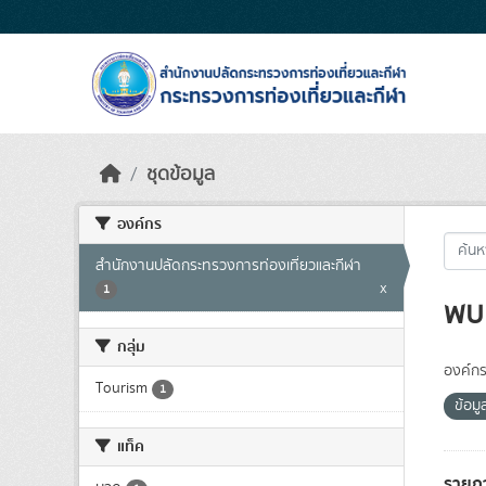
Skip to main content
ชุดข้อมูล
องค์กร
สำนักงานปลัดกระทรวงการท่องเที่ยวและกีฬา
x
1
พบ 
กลุ่ม
องค์กร
Tourism
1
ข้อมู
แท็ค
รายก