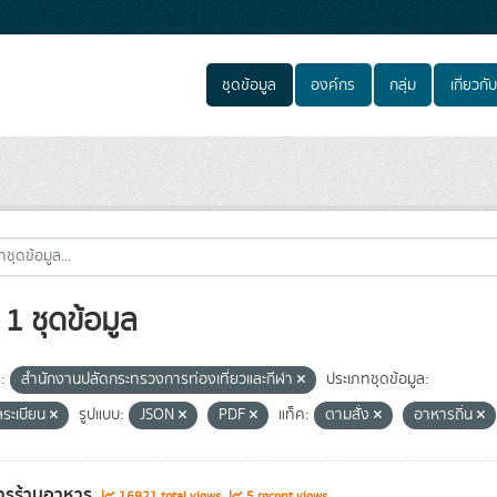
ชุดข้อมูล
องค์กร
กลุ่ม
เกี่ยวกับ
1 ชุดข้อมูล
:
สำนักงานปลัดกระทรวงการท่องเที่ยวและกีฬา
ประเภทชุดข้อมูล:
ลระเบียน
รูปแบบ:
JSON
PDF
แท็ค:
ตามสั่ง
อาหารถิ่น
ารร้านอาหาร
16921 total views
5 recent views