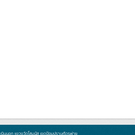
นินนอก แขวงวัดโสมนัส เขตป้อมปราบศัตรูพ่าย