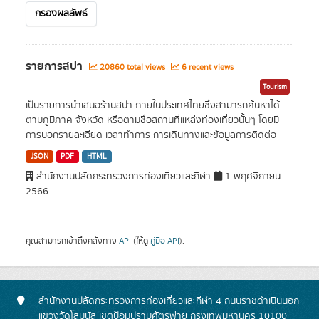
กรองผลลัพธ์
รายการสปา
20860 total views
6 recent views
Tourism
เป็นรายการนำเสนอร้านสปา ภายในประเทศไทยซึ่งสามารถค้นหาได้
ตามภูมิภาค จังหวัด หรือตามชื่อสถานที่แหล่งท่องเที่ยวนั้นๆ โดยมี
การบอกรายละเอียด เวลาทำการ การเดินทางและข้อมูลการติดต่อ
JSON
PDF
HTML
สำนักงานปลัดกระทรวงการท่องเที่ยวและกีฬา
1 พฤศจิกายน
2566
คุณสามารถเข้าถึงคลังทาง
API
(ให้ดู
คู่มือ API
).
สำนักงานปลัดกระทรวงการท่องเที่ยวและกีฬา 4 ถนนราชดำเนินนอก
แขวงวัดโสมนัส เขตป้อมปราบศัตรูพ่าย กรุงเทพมหานคร 10100