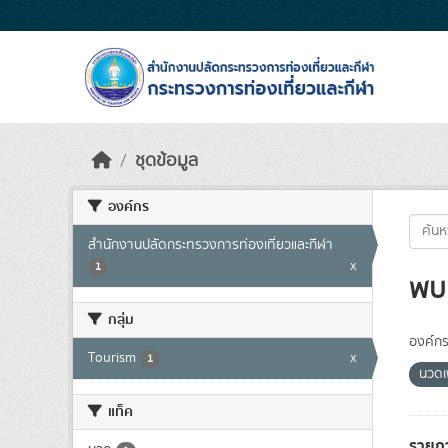
Skip to main content
ชุดข้อมูล
องค์กร
สำนักงานปลัดกระทรวงการท่องเที่ยวและกีฬา
x
1
พบ 
กลุ่ม
องค์กร
Tourism
x
1
นวดเ
แท็ค
รายก