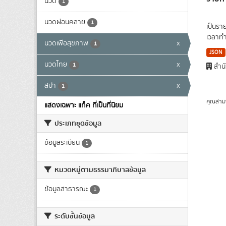
นวด
1
นวดผ่อนคลาย
1
เป็นรา
เวลาทำ
นวดเพื่อสุขภาพ
x
1
JSON
นวดไทย
x
1
สำนั
สปา
x
1
คุณสาม
แสดงเฉพาะ แท็ค ที่เป็นที่นิยม
ประเภทชุดข้อมูล
ข้อมูลระเบียน
1
หมวดหมู่ตามธรรมาภิบาลข้อมูล
ข้อมูลสาธารณะ
1
ระดับชั้นข้อมูล