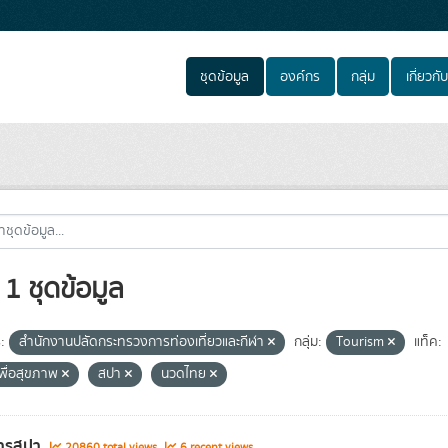
ชุดข้อมูล
องค์กร
กลุ่ม
เกี่ยวกับ
1 ชุดข้อมูล
:
สำนักงานปลัดกระทรวงการท่องเที่ยวและกีฬา
กลุ่ม:
Tourism
แท็ค:
พื่อสุขภาพ
สปา
นวดไทย
ารสปา
20860 total views
6 recent views