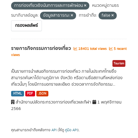
การท่องเที่ยวเชิงนันทการและการพักผ่อน
หมวดหมู่ตามธร
รมาภิบาลข้อมูล:
ข้อมูลสาธารณะ
การเข้าถึง:
false
กรองผลลัพธ์
รายการกิจกรรมการท่องเที่ยว
18401 total views
5 recent
views
Tourism
เป็นรายการนำเสนอกิจกรรมการท่องเที่ยว ภายในประเทศไทยซึ่ง
สามารถค้นหาได้ตามภูมิภาค จังหวัด หรือตามชื่อสถานที่แหล่งท่อง
เที่ยวนั้นๆ โดยมีการบอกรายละเอียด ช่วงเวลาการจัดกิจกรรม...
HTML
PDF
JSON
สำนักงานปลัดกระทรวงการท่องเที่ยวและกีฬา
1 พฤศจิกายน
2566
คุณสามารถเข้าถึงคลังทาง
API
(ให้ดู
คู่มือ API
).