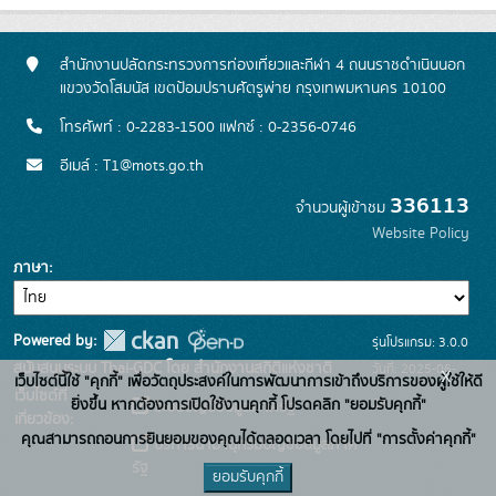
สำนักงานปลัดกระทรวงการท่องเที่ยวและกีฬา 4 ถนนราชดำเนินนอก
แขวงวัดโสมนัส เขตป้อมปราบศัตรูพ่าย กรุงเทพมหานคร 10100
โทรศัพท์ : 0-2283-1500 แฟกซ์ : 0-2356-0746
อีเมล์ : T1@mots.go.th
336113
จำนวนผู้เข้าชม
Website Policy
ภาษา
Powered by:
รุ่นโปรแกรม: 3.0.0
สนับสนุนระบบ Thai-GDC โดย สำนักงานสถิติแห่งชาติ
วันที่: 2025-06-
x
เว็บไซต์นี้ใช้ "คุกกี้" เพื่อวัตถุประสงค์ในการพัฒนาการเข้าถึงบริการของผู้ใช้ให้ดี
เว็บไซต์ที่
26
ยิ่งขึ้น หากต้องการเปิดใช้งานคุกกี้ โปรดคลิก "ยอมรับคุกกี้"
ระบบบัญชีข้อมูลภาครัฐ
เกี่ยวข้อง:
คุณสามารถถอนการยินยอมของคุณได้ตลอดเวลา โดยไปที่ "การตั้งค่าคุกกี้"
บริการนามานุกรมบัญชีข้อมูลภาค
รัฐ
ยอมรับคุกกี้