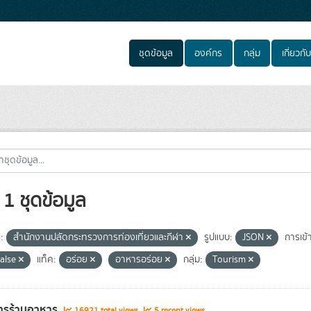
ชุดข้อมูล
องค์กร
กลุ่ม
เกี่ยวกับ
1 ชุดข้อมูล
:
สำนักงานปลัดกระทรวงการท่องเที่ยวและกีฬา
รูปแบบ:
JSON
การเข้
false
แท็ค:
อร่อย
อาหารอร่อย
กลุ่ม:
Tourism
ารร้านอาหาร
16921 total views
5 recent views