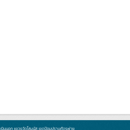
นินนอก แขวงวัดโสมนัส เขตป้อมปราบศัตรูพ่าย