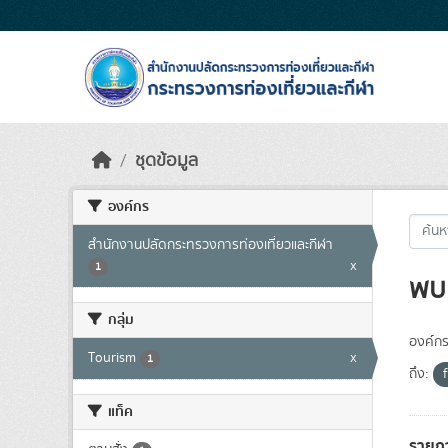
Skip to main content
ชุดข้อมูล
องค์กร
สำนักงานปลัดกระทรวงการท่องเที่ยวและกีฬา
x
1
พบ 
กลุ่ม
องค์กร
Tourism
x
1
ถึง:
แท็ค
รายก