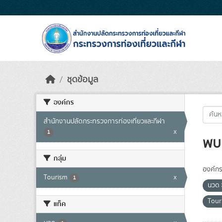
Skip to main content
ชุดข้อมูล
องค์กร
สำนักงานปลัดกระทรวงการท่องเที่ยวและกีฬา
x
1
พบ 
กลุ่ม
องค์กร
Tourism
x
1
นวด
Tou
แท็ค