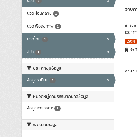
นวด
x
1
รายก
นวดผ่อนคลาย
1
เป็นรา
นวดเพื่อสุขภาพ
1
เวลาทำ
นวดไทย
x
1
JSON
สำนั
สปา
x
1
ประเภทชุดข้อมูล
คุณสาม
ข้อมูลระเบียน
x
1
หมวดหมู่ตามธรรมาภิบาลข้อมูล
ข้อมูลสาธารณะ
1
ระดับชั้นข้อมูล