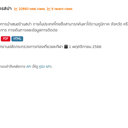
ารสปา
20860 total views
6 recent views
ยการนำเสนอร้านสปา ภายในประเทศไทยซึ่งสามารถค้นหาได้ตามภูมิภาค จังหวัด หรือต
การ การเดินทางและข้อมูลการติดต่อ
PDF
HTML
กงานปลัดกระทรวงการท่องเที่ยวและกีฬา
1 พฤศจิกายน 2566
ารถเข้าถึงคลังทาง
API
(ให้ดู
คู่มือ API
).