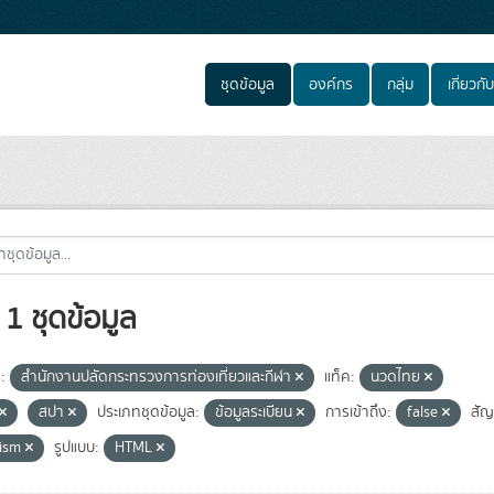
ชุดข้อมูล
องค์กร
กลุ่ม
เกี่ยวกับ
1 ชุดข้อมูล
:
สำนักงานปลัดกระทรวงการท่องเที่ยวและกีฬา
แท็ค:
นวดไทย
สปา
ประเภทชุดข้อมูล:
ข้อมูลระเบียน
การเข้าถึง:
false
สั
rism
รูปแบบ:
HTML