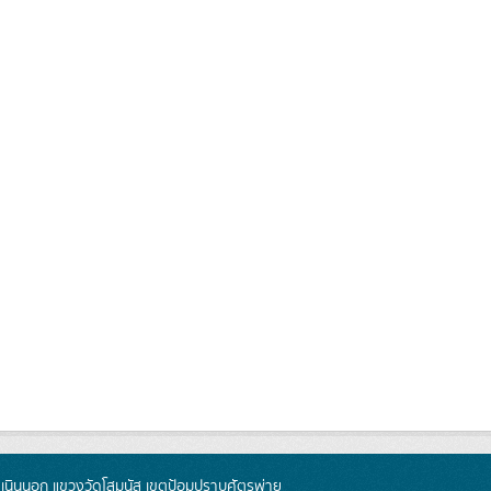
นินนอก แขวงวัดโสมนัส เขตป้อมปราบศัตรูพ่าย