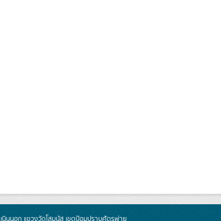
นินนอก แขวงวัดโสมนัส เขตป้อมปราบศัตรูพ่าย