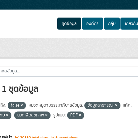
ชุดข้อมูล
องค์กร
กลุ่ม
เกี่ยวกับ
1 ชุดข้อมูล
ถึง:
false
หมวดหมู่ตามธรรมาภิบาลข้อมูล:
ข้อมูลสาธารณะ
แท็ค:
ไทย
นวดเพื่อสุขภาพ
รูปแบบ:
PDF
ารสปา
20860 total views
6 recent views