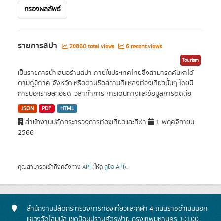
กรองผลลัพธ์
รายการสปา
20860 total views
6 recent views
Tourism
เป็นรายการนำเสนอร้านสปา ภายในประเทศไทยซึ่งสามารถค้นหาได้
ตามภูมิภาค จังหวัด หรือตามชื่อสถานที่แหล่งท่องเที่ยวนั้นๆ โดยมี
การบอกรายละเอียด เวลาทำการ การเดินทางและข้อมูลการติดต่อ
JSON
PDF
HTML
สำนักงานปลัดกระทรวงการท่องเที่ยวและกีฬา
1 พฤศจิกายน
2566
คุณสามารถเข้าถึงคลังทาง
API
(ให้ดู
คู่มือ API
).
สำนักงานปลัดกระทรวงการท่องเที่ยวและกีฬา 4 ถนนราชดำเนินนอก
แขวงวัดโสมนัส เขตป้อมปราบศัตรูพ่าย กรุงเทพมหานคร 10100