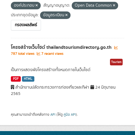
องค์ประกอบ
สัญญาอนุญาต:
Open Data Common
ประเภทชุดข้อมูล:
ข้อมูลระเบียน
กรองผลลัพธ์
โครงสร้างเว็บไซต์ thailandtourismdirectory.go.th
787 total views
7 recent views
Tourism
เป็นการแสดงผังโครงสร้างทั้งหมดภายในเว็บไซต์
PDF
HTML
สำนักงานปลัดกระทรวงการท่องเที่ยวและกีฬา
24 มิถุนายน
2565
คุณสามารถเข้าถึงคลังทาง
API
(ให้ดู
คู่มือ API
).