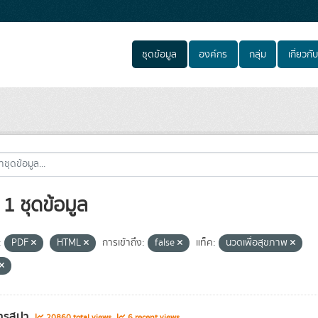
ชุดข้อมูล
องค์กร
กลุ่ม
เกี่ยวกับ
1 ชุดข้อมูล
:
PDF
HTML
การเข้าถึง:
false
แท็ค:
นวดเพื่อสุขภาพ
ารสปา
20860 total views
6 recent views