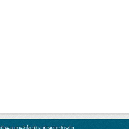
นินนอก แขวงวัดโสมนัส เขตป้อมปราบศัตรูพ่าย