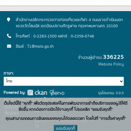
สำนักงานปลัดกระทรวงการท่องเที่ยวและกีฬา 4 ถนนราชดำเนินนอก
แขวงวัดโสมนัส เขตป้อมปราบศัตรูพ่าย กรุงเทพมหานคร 10100
โทรศัพท์ : 0-2283-1500 แฟกซ์ : 0-2356-0746
อีเมล์ : T1@mots.go.th
336225
จำนวนผู้เข้าชม
Website Policy
ภาษา
Powered by:
รุ่นโปรแกรม: 3.0.0
สนับสนุนระบบ Thai-GDC โดย สำนักงานสถิติแห่งชาติ
วันที่: 2025-06-
x
เว็บไซต์นี้ใช้ "คุกกี้" เพื่อวัตถุประสงค์ในการพัฒนาการเข้าถึงบริการของผู้ใช้ให้ดี
เว็บไซต์ที่
26
ยิ่งขึ้น หากต้องการเปิดใช้งานคุกกี้ โปรดคลิก "ยอมรับคุกกี้"
ระบบบัญชีข้อมูลภาครัฐ
เกี่ยวข้อง:
คุณสามารถถอนการยินยอมของคุณได้ตลอดเวลา โดยไปที่ "การตั้งค่าคุกกี้"
บริการนามานุกรมบัญชีข้อมูลภาค
รัฐ
ยอมรับคุกกี้