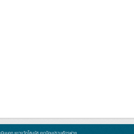
นินนอก แขวงวัดโสมนัส เขตป้อมปราบศัตรูพ่าย