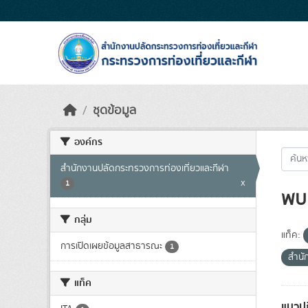
Skip to main content
ชุดข้อมูล
องค์กร
สำนักงานปลัดกระทรวงการท่องเที่ยวและกีฬา
x
1
พบ 
กลุ่ม
แท็ค:
การเปิดเผยข้อมูลสาธารณะ
1
สำนั
แท็ค
แนวปฏ