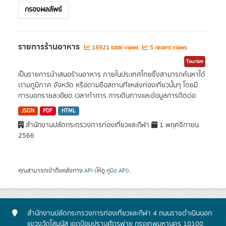
กรองผลลัพธ์
รายการร้านอาหาร
16921 total views
5 recent views
Tourism
เป็นรายการนำเสนอร้านอาหาร ภายในประเทศไทยซึ่งสามารถค้นหาได้
ตามภูมิภาค จังหวัด หรือตามชื่อสถานที่แหล่งท่องเที่ยวนั้นๆ โดยมี
การบอกรายละเอียด เวลาทำการ การเดินทางและข้อมูลการติดต่อ
JSON
PDF
HTML
สำนักงานปลัดกระทรวงการท่องเที่ยวและกีฬา
1 พฤศจิกายน
2566
คุณสามารถเข้าถึงคลังทาง
API
(ให้ดู
คู่มือ API
).
สำนักงานปลัดกระทรวงการท่องเที่ยวและกีฬา 4 ถนนราชดำเนินนอก
แขวงวัดโสมนัส เขตป้อมปราบศัตรูพ่าย กรุงเทพมหานคร 10100