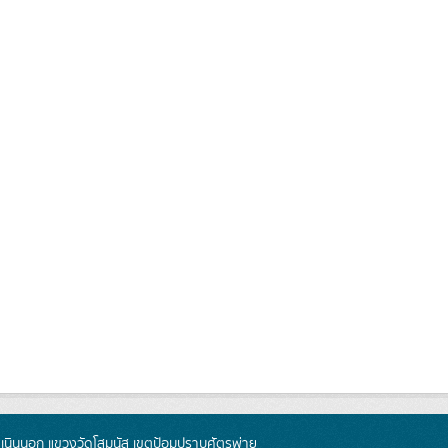
นินนอก แขวงวัดโสมนัส เขตป้อมปราบศัตรูพ่าย