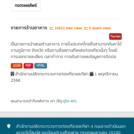
กรองผลลัพธ์
รายการร้านอาหาร
16921 total views
5 recent views
Tourism
เป็นรายการนำเสนอร้านอาหาร ภายในประเทศไทยซึ่งสามารถค้นหาได้
ตามภูมิภาค จังหวัด หรือตามชื่อสถานที่แหล่งท่องเที่ยวนั้นๆ โดยมี
การบอกรายละเอียด เวลาทำการ การเดินทางและข้อมูลการติดต่อ
JSON
PDF
HTML
สำนักงานปลัดกระทรวงการท่องเที่ยวและกีฬา
1 พฤศจิกายน
2566
คุณสามารถเข้าถึงคลังทาง
API
(ให้ดู
คู่มือ API
).
สำนักงานปลัดกระทรวงการท่องเที่ยวและกีฬา 4 ถนนราชดำเนินนอก
แขวงวัดโสมนัส เขตป้อมปราบศัตรูพ่าย กรุงเทพมหานคร 10100