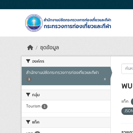
Skip to main content
ชุดข้อมูล
องค์กร
สำนักงานปลัดกระทรวงการท่องเที่ยวและกีฬา
x
1
พบ 
กลุ่ม
แท็ค:
Tourism
1
JSO
แท็ค
รายก