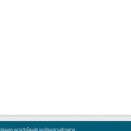
นินนอก แขวงวัดโสมนัส เขตป้อมปราบศัตรูพ่าย