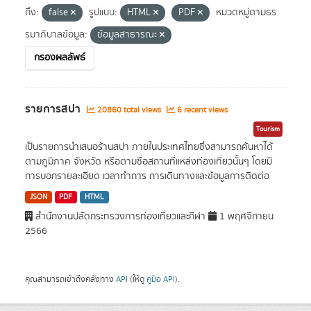
ถึง:
false
รูปแบบ:
HTML
PDF
หมวดหมู่ตามธร
รมาภิบาลข้อมูล:
ข้อมูลสาธารณะ
กรองผลลัพธ์
รายการสปา
20860 total views
6 recent views
Tourism
เป็นรายการนำเสนอร้านสปา ภายในประเทศไทยซึ่งสามารถค้นหาได้
ตามภูมิภาค จังหวัด หรือตามชื่อสถานที่แหล่งท่องเที่ยวนั้นๆ โดยมี
การบอกรายละเอียด เวลาทำการ การเดินทางและข้อมูลการติดต่อ
JSON
PDF
HTML
สำนักงานปลัดกระทรวงการท่องเที่ยวและกีฬา
1 พฤศจิกายน
2566
คุณสามารถเข้าถึงคลังทาง
API
(ให้ดู
คู่มือ API
).