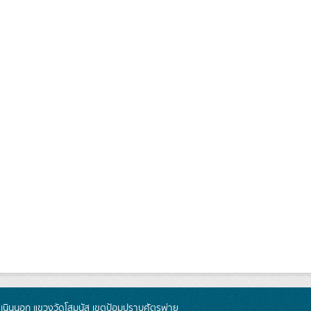
นินนอก แขวงวัดโสมนัส เขตป้อมปราบศัตรูพ่าย