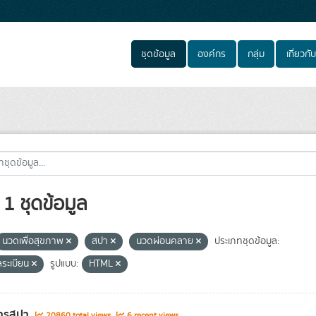
ชุดข้อมูล
องค์กร
กลุ่ม
เกี่ยวกับ
1 ชุดข้อมูล
นวดเพื่อสุขภาพ
สปา
นวดผ่อนคลาย
ประเภทชุดข้อมูล:
ลระเบียน
รูปแบบ:
HTML
ารสปา
20860 total views
6 recent views