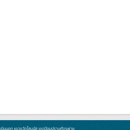
นินนอก แขวงวัดโสมนัส เขตป้อมปราบศัตรูพ่าย