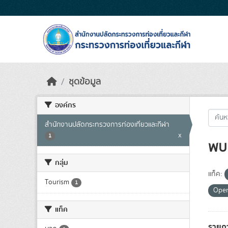
Skip to main content
ชุดข้อมูล
องค์กร
สำนักงานปลัดกระทรวงการท่องเที่ยวและกีฬา
x
1
พบ 
กลุ่ม
แท็ค:
Tourism
1
Ope
แท็ค
รายก