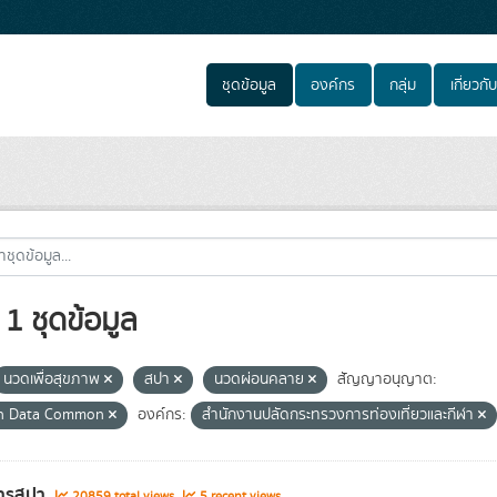
ชุดข้อมูล
องค์กร
กลุ่ม
เกี่ยวกับ
1 ชุดข้อมูล
นวดเพื่อสุขภาพ
สปา
นวดผ่อนคลาย
สัญญาอนุญาต:
n Data Common
องค์กร:
สำนักงานปลัดกระทรวงการท่องเที่ยวและกีฬา
ารสปา
20859 total views
5 recent views