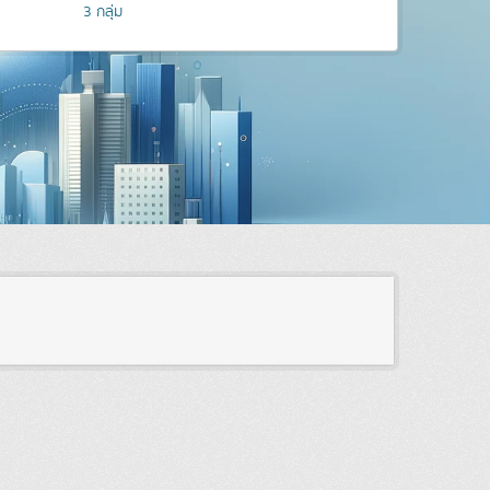
3
กลุ่ม