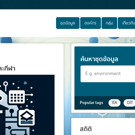
ชุดข้อมูล
องค์กร
กลุ่ม
เกี่ยวกับ
ล
ค้นหาชุดข้อมูล
ละกีฬา
Popular tags
ITA
OIT
สถิติ