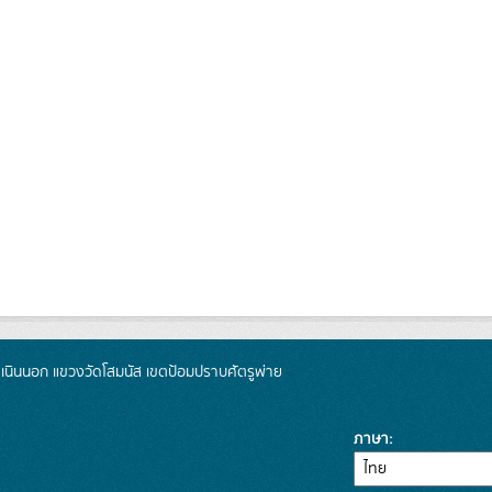
นินนอก แขวงวัดโสมนัส เขตป้อมปราบศัตรูพ่าย
ภาษา