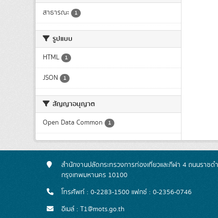
สาธารณะ
1
รูปแบบ
HTML
1
JSON
1
สัญญาอนุญาต
Open Data Common
1
สำนักงานปลัดกระทรวงการท่องเที่ยวและกีฬา 4 ถนนราชดำเ
กรุงเทพมหานคร 10100
โทรศัพท์ : 0-2283-1500 แฟกซ์ : 0-2356-0746
อีเมล์ : T1@mots.go.th