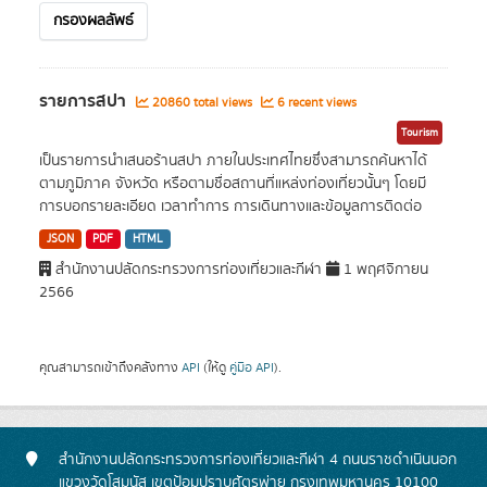
กรองผลลัพธ์
รายการสปา
20860 total views
6 recent views
Tourism
เป็นรายการนำเสนอร้านสปา ภายในประเทศไทยซึ่งสามารถค้นหาได้
ตามภูมิภาค จังหวัด หรือตามชื่อสถานที่แหล่งท่องเที่ยวนั้นๆ โดยมี
การบอกรายละเอียด เวลาทำการ การเดินทางและข้อมูลการติดต่อ
JSON
PDF
HTML
สำนักงานปลัดกระทรวงการท่องเที่ยวและกีฬา
1 พฤศจิกายน
2566
คุณสามารถเข้าถึงคลังทาง
API
(ให้ดู
คู่มือ API
).
สำนักงานปลัดกระทรวงการท่องเที่ยวและกีฬา 4 ถนนราชดำเนินนอก
แขวงวัดโสมนัส เขตป้อมปราบศัตรูพ่าย กรุงเทพมหานคร 10100