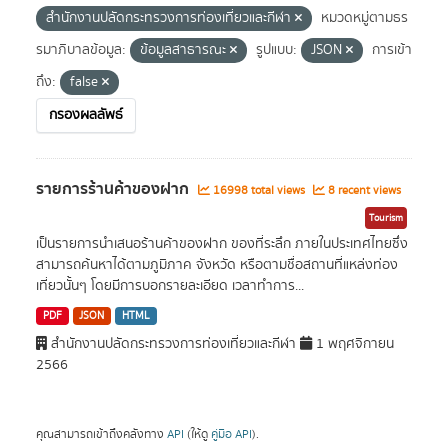
สำนักงานปลัดกระทรวงการท่องเที่ยวและกีฬา
หมวดหมู่ตามธร
รมาภิบาลข้อมูล:
ข้อมูลสาธารณะ
รูปแบบ:
JSON
การเข้า
ถึง:
false
กรองผลลัพธ์
รายการร้านค้าของฝาก
16998 total views
8 recent views
Tourism
เป็นรายการนำเสนอร้านค้าของฝาก ของที่ระลึก ภายในประเทศไทยซึ่ง
สามารถค้นหาได้ตามภูมิภาค จังหวัด หรือตามชื่อสถานที่แหล่งท่อง
เที่ยวนั้นๆ โดยมีการบอกรายละเอียด เวลาทำการ...
PDF
JSON
HTML
สำนักงานปลัดกระทรวงการท่องเที่ยวและกีฬา
1 พฤศจิกายน
2566
คุณสามารถเข้าถึงคลังทาง
API
(ให้ดู
คู่มือ API
).