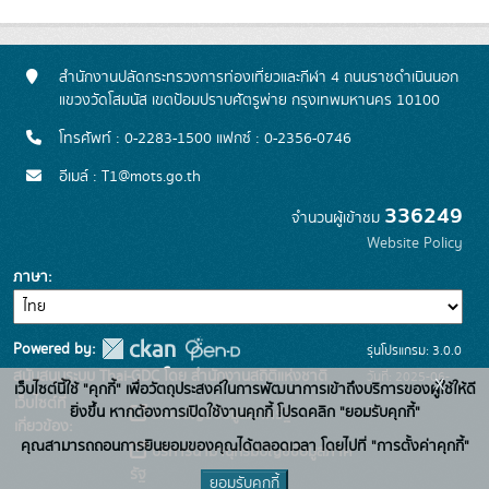
สำนักงานปลัดกระทรวงการท่องเที่ยวและกีฬา 4 ถนนราชดำเนินนอก
แขวงวัดโสมนัส เขตป้อมปราบศัตรูพ่าย กรุงเทพมหานคร 10100
โทรศัพท์ : 0-2283-1500 แฟกซ์ : 0-2356-0746
อีเมล์ : T1@mots.go.th
336249
จำนวนผู้เข้าชม
Website Policy
ภาษา
Powered by:
รุ่นโปรแกรม: 3.0.0
สนับสนุนระบบ Thai-GDC โดย สำนักงานสถิติแห่งชาติ
วันที่: 2025-06-
x
เว็บไซต์นี้ใช้ "คุกกี้" เพื่อวัตถุประสงค์ในการพัฒนาการเข้าถึงบริการของผู้ใช้ให้ดี
เว็บไซต์ที่
26
ยิ่งขึ้น หากต้องการเปิดใช้งานคุกกี้ โปรดคลิก "ยอมรับคุกกี้"
ระบบบัญชีข้อมูลภาครัฐ
เกี่ยวข้อง:
คุณสามารถถอนการยินยอมของคุณได้ตลอดเวลา โดยไปที่ "การตั้งค่าคุกกี้"
บริการนามานุกรมบัญชีข้อมูลภาค
รัฐ
ยอมรับคุกกี้