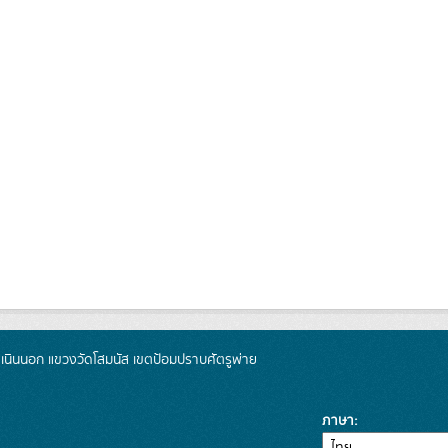
นินนอก แขวงวัดโสมนัส เขตป้อมปราบศัตรูพ่าย
ภาษา