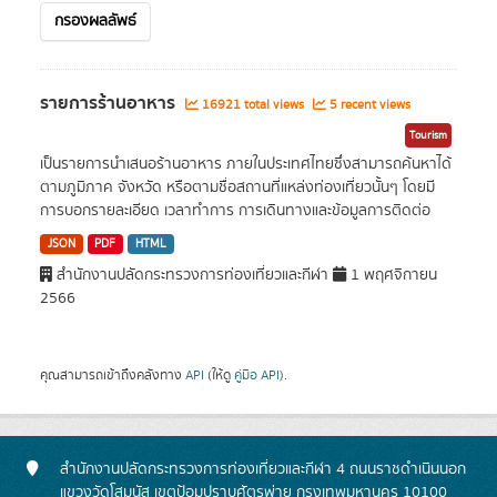
กรองผลลัพธ์
รายการร้านอาหาร
16921 total views
5 recent views
Tourism
เป็นรายการนำเสนอร้านอาหาร ภายในประเทศไทยซึ่งสามารถค้นหาได้
ตามภูมิภาค จังหวัด หรือตามชื่อสถานที่แหล่งท่องเที่ยวนั้นๆ โดยมี
การบอกรายละเอียด เวลาทำการ การเดินทางและข้อมูลการติดต่อ
JSON
PDF
HTML
สำนักงานปลัดกระทรวงการท่องเที่ยวและกีฬา
1 พฤศจิกายน
2566
คุณสามารถเข้าถึงคลังทาง
API
(ให้ดู
คู่มือ API
).
สำนักงานปลัดกระทรวงการท่องเที่ยวและกีฬา 4 ถนนราชดำเนินนอก
แขวงวัดโสมนัส เขตป้อมปราบศัตรูพ่าย กรุงเทพมหานคร 10100