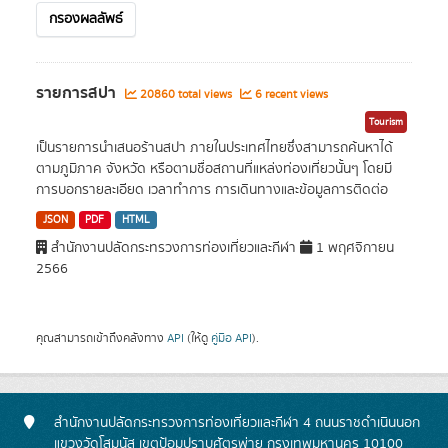
กรองผลลัพธ์
รายการสปา
20860 total views
6 recent views
Tourism
เป็นรายการนำเสนอร้านสปา ภายในประเทศไทยซึ่งสามารถค้นหาได้
ตามภูมิภาค จังหวัด หรือตามชื่อสถานที่แหล่งท่องเที่ยวนั้นๆ โดยมี
การบอกรายละเอียด เวลาทำการ การเดินทางและข้อมูลการติดต่อ
JSON
PDF
HTML
สำนักงานปลัดกระทรวงการท่องเที่ยวและกีฬา
1 พฤศจิกายน
2566
คุณสามารถเข้าถึงคลังทาง
API
(ให้ดู
คู่มือ API
).
สำนักงานปลัดกระทรวงการท่องเที่ยวและกีฬา 4 ถนนราชดำเนินนอก
แขวงวัดโสมนัส เขตป้อมปราบศัตรูพ่าย กรุงเทพมหานคร 10100