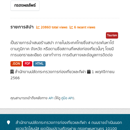
กรองผลลัพธ์
รายการสปา
20860 total views
6 recent views
Tourism
เป็นรายการนำเสนอร้านสปา ภายในประเทศไทยซึ่งสามารถค้นหาได้
ตามภูมิภาค จังหวัด หรือตามชื่อสถานที่แหล่งท่องเที่ยวนั้นๆ โดยมี
การบอกรายละเอียด เวลาทำการ การเดินทางและข้อมูลการติดต่อ
JSON
PDF
HTML
สำนักงานปลัดกระทรวงการท่องเที่ยวและกีฬา
1 พฤศจิกายน
2566
คุณสามารถเข้าถึงคลังทาง
API
(ให้ดู
คู่มือ API
).
สำนักงานปลัดกระทรวงการท่องเที่ยวและกีฬา 4 ถนนราชดำเนินนอก
แขวงวัดโสมนัส เขตป้อมปราบศัตรูพ่าย กรุงเทพมหานคร 10100