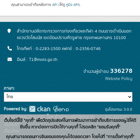
คุณสามารถเข้าถึงคลังทาง
API
(ให้ดู
คู่มือ API
).
สำนักงานปลัดกระทรวงการท่องเที่ยวและกีฬา 4 ถนนราชดำเนินนอก
แขวงวัดโสมนัส เขตป้อมปราบศัตรูพ่าย กรุงเทพมหานคร 10100
โทรศัพท์ : 0-2283-1500 แฟกซ์ : 0-2356-0746
อีเมล์ : T1@mots.go.th
336278
จำนวนผู้เข้าชม
Website Policy
ภาษา
Powered by:
รุ่นโปรแกรม: 3.0.0
สนับสนุนระบบ Thai-GDC โดย สำนักงานสถิติแห่งชาติ
วันที่: 2025-06-
x
เว็บไซต์นี้ใช้ "คุกกี้" เพื่อวัตถุประสงค์ในการพัฒนาการเข้าถึงบริการของผู้ใช้ให้ดี
เว็บไซต์ที่
26
ยิ่งขึ้น หากต้องการเปิดใช้งานคุกกี้ โปรดคลิก "ยอมรับคุกกี้"
ระบบบัญชีข้อมูลภาครัฐ
เกี่ยวข้อง:
คุณสามารถถอนการยินยอมของคุณได้ตลอดเวลา โดยไปที่ "การตั้งค่าคุกกี้"
บริการนามานุกรมบัญชีข้อมูลภาค