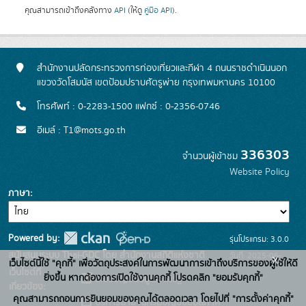
คุณสามารถเข้าถึงคลังทาง
API
(ให้ดู
คู่มือ API
).
สำนักงานปลัดกระทรวงการท่องเที่ยวและกีฬา 4 ถนนราชดำเนินนอก
แขวงวัดโสมนัส เขตป้อมปราบศัตรูพ่าย กรุงเทพมหานคร 10100
โทรศัพท์ : 0-2283-1500 แฟกซ์ : 0-2356-0746
อีเมล์ : T1@mots.go.th
336303
จำนวนผู้เข้าชม
Website Policy
ภาษา
Powered by:
รุ่นโปรแกรม: 3.0.0
สนับสนุนระบบ Thai-GDC โดย สำนักงานสถิติแห่งชาติ
วันที่: 2025-06-
x
เว็บไซต์นี้ใช้ "คุกกี้" เพื่อวัตถุประสงค์ในการพัฒนาการเข้าถึงบริการของผู้ใช้ให้ดี
เว็บไซต์ที่
26
ยิ่งขึ้น หากต้องการเปิดใช้งานคุกกี้ โปรดคลิก "ยอมรับคุกกี้"
ระบบบัญชีข้อมูลภาครัฐ
เกี่ยวข้อง:
คุณสามารถถอนการยินยอมของคุณได้ตลอดเวลา โดยไปที่ "การตั้งค่าคุกกี้"
บริการนามานุกรมบัญชีข้อมูลภาค