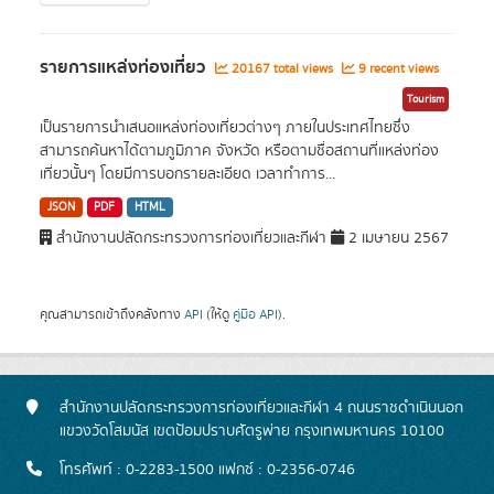
รายการแหล่งท่องเที่ยว
20167 total views
9 recent views
Tourism
เป็นรายการนำเสนอแหล่งท่องเที่ยวต่างๆ ภายในประเทศไทยซึ่ง
สามารถค้นหาได้ตามภูมิภาค จังหวัด หรือตามชื่อสถานที่แหล่งท่อง
เที่ยวนั้นๆ โดยมีการบอกรายละเอียด เวลาทำการ...
JSON
PDF
HTML
สำนักงานปลัดกระทรวงการท่องเที่ยวและกีฬา
2 เมษายน 2567
คุณสามารถเข้าถึงคลังทาง
API
(ให้ดู
คู่มือ API
).
สำนักงานปลัดกระทรวงการท่องเที่ยวและกีฬา 4 ถนนราชดำเนินนอก
แขวงวัดโสมนัส เขตป้อมปราบศัตรูพ่าย กรุงเทพมหานคร 10100
โทรศัพท์ : 0-2283-1500 แฟกซ์ : 0-2356-0746